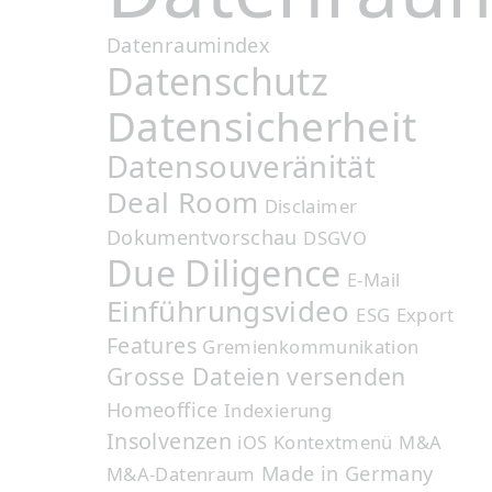
Datenraumindex
Datenschutz
Datensicherheit
Datensouveränität
Deal Room
Disclaimer
Dokumentvorschau
DSGVO
Due Diligence
E-Mail
Einführungsvideo
ESG
Export
Features
Gremienkommunikation
Grosse Dateien versenden
Homeoffice
Indexierung
Insolvenzen
iOS
Kontextmenü
M&A
Made in Germany
M&A-Datenraum