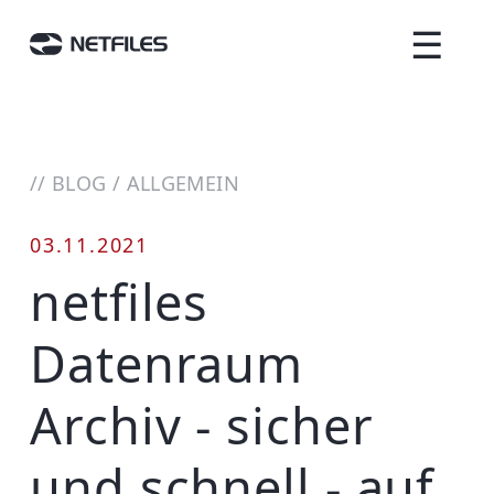
☰
//
BLOG
/
ALLGEMEIN
03.11.2021
netfiles
Datenraum
Archiv - sicher
und schnell - auf