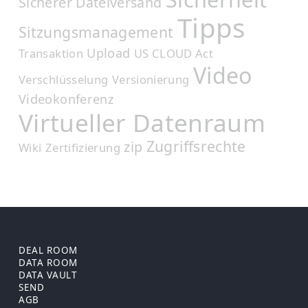
Sicherer Dateiversand
Tipps
Sitzungsmanagement
Upload
Transaktion
US CLOUD Act
Video
Verschlüsselung
Versionierung
Videokonferenz
Virtueller Datenraum
Zugriffsrechte
zip
Wiki
Zertifizierung
DEAL ROOM
DATA ROOM
DATA VAULT
SEND
AGB