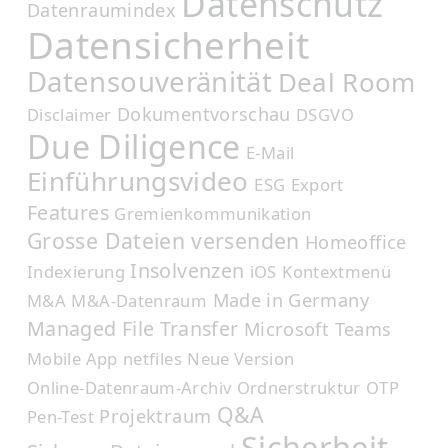
Datenschutz
Datenraumindex
Datensicherheit
Datensouveränität
Deal Room
Dokumentvorschau
Disclaimer
DSGVO
Due Diligence
E-Mail
Einführungsvideo
ESG
Export
Features
Gremienkommunikation
Grosse Dateien versenden
Homeoffice
Insolvenzen
Indexierung
iOS
Kontextmenü
Made in Germany
M&A
M&A-Datenraum
Managed File Transfer
Microsoft Teams
Mobile App
netfiles
Neue Version
Online-Datenraum-Archiv
Ordnerstruktur
OTP
Q&A
Projektraum
Pen-Test
Sicherheit